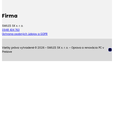
Firma
SMILES SK s. r. o.
0948 434 763
Ochrana osobných údajov a GDPR
Všetky práva vyhradené © 2026 • SMILES SK s. r. o. – Oprava a renovácia PC v
Foll
Prešove