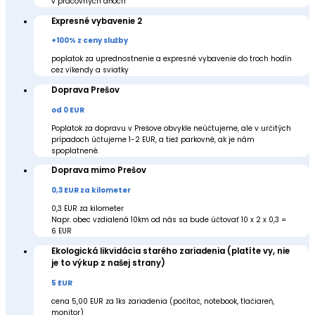
v pracovných dňoch
Expresné vybavenie 2
+100% z ceny služby
poplatok za uprednostnenie a expresné vybavenie do troch hodín
cez víkendy a sviatky
Doprava Prešov
od 0 EUR
Poplatok za dopravu v Prešove obvykle neúčtujeme, ale v určitých
prípadoch účtujeme 1-2 EUR, a tiež parkovné, ak je nám
spoplatnené.
Doprava mimo Prešov
0,3 EUR za kilometer
0,3 EUR za kilometer
Napr. obec vzdialená 10km od nás sa bude účtovať 10 x 2 x 0,3 =
6 EUR
Ekologická likvidácia starého zariadenia (platíte vy, nie
je to výkup z našej strany)
5 EUR
cena 5,00 EUR za 1ks zariadenia (počítač, notebook, tlačiareň,
monitor)