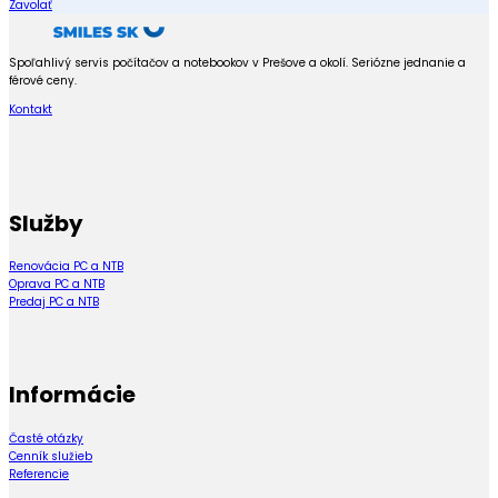
Zavolať
Spoľahlivý servis počítačov a notebookov v Prešove a okolí. Seriózne jednanie a
férové ceny.
Kontakt
Služby
Renovácia PC a NTB
Oprava PC a NTB
Predaj PC a NTB
Informácie
Časté otázky
Cenník služieb
Referencie