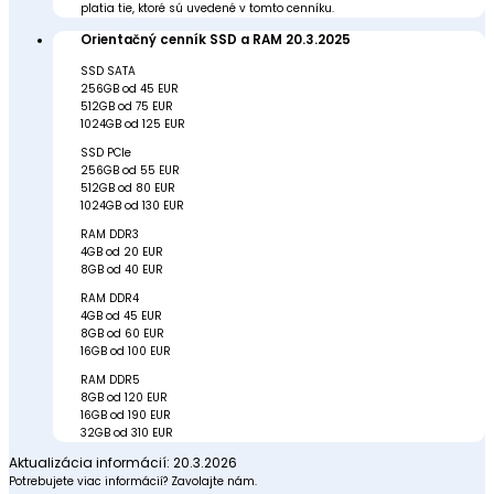
platia tie, ktoré sú uvedené v tomto cenníku.
Orientačný cenník SSD a RAM 20.3.2025
SSD SATA
256GB od 45 EUR
512GB od 75 EUR
1024GB od 125 EUR
SSD PCIe
256GB od 55 EUR
512GB od 80 EUR
1024GB od 130 EUR
RAM DDR3
4GB od 20 EUR
8GB od 40 EUR
RAM DDR4
4GB od 45 EUR
8GB od 60 EUR
16GB od 100 EUR
RAM DDR5
8GB od 120 EUR
16GB od 190 EUR
32GB od 310 EUR
Aktualizácia informácií: 20.3.2026
Potrebujete viac informácií? Zavolajte nám.