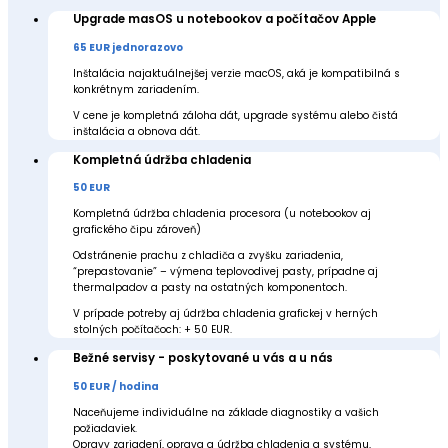
Upgrade masOS u notebookov a počítačov Apple
65 EUR jednorazovo
Inštalácia najaktuálnejšej verzie macOS, aká je kompatibilná s
konkrétnym zariadením.
V cene je kompletná záloha dát, upgrade systému alebo čistá
inštalácia a obnova dát.
Kompletná údržba chladenia
50 EUR
Kompletná údržba chladenia procesora (u notebookov aj
grafického čipu zároveň)
Odstránenie prachu z chladiča a zvyšku zariadenia,
“prepastovanie” – výmena teplovodivej pasty, prípadne aj
thermalpadov a pasty na ostatných komponentoch.
V prípade potreby aj údržba chladenia grafickej v herných
stolných počítačoch: + 50 EUR.
Bežné servisy - poskytované u vás a u nás
50 EUR / hodina
Naceňujeme individuálne na základe diagnostiky a vašich
požiadaviek.
Opravy zariadení, oprava a údržba chladenia a systému,