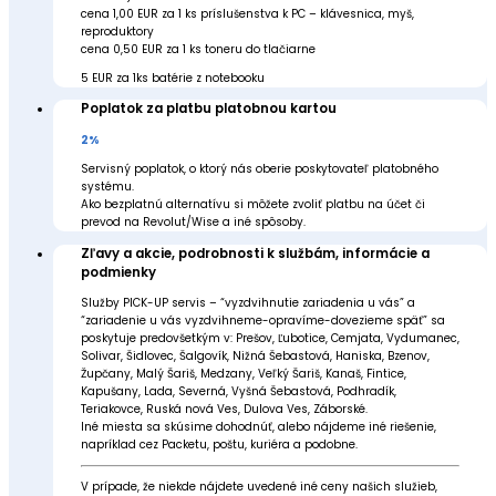
cena 1,00 EUR za 1 ks príslušenstva k PC – klávesnica, myš,
reproduktory
cena 0,50 EUR za 1 ks toneru do tlačiarne
5 EUR za 1ks batérie z notebooku
Poplatok za platbu platobnou kartou
2%
Servisný poplatok, o ktorý nás oberie poskytovateľ platobného
systému.
Ako bezplatnú alternatívu si môžete zvoliť platbu na účet či
prevod na Revolut/Wise a iné spôsoby.
Zľavy a akcie, podrobnosti k službám, informácie a
podmienky
Služby PICK-UP servis – “vyzdvihnutie zariadenia u vás” a
“zariadenie u vás vyzdvihneme-opravíme-dovezieme späť” sa
poskytuje predovšetkým v: Prešov, Ľubotice, Cemjata, Vydumanec,
Solivar, Šidlovec, Šalgovík, Nižná Šebastová, Haniska, Bzenov,
Župčany, Malý Šariš, Medzany, Veľký Šariš, Kanaš, Fintice,
Kapušany, Lada, Severná, Vyšná Šebastová, Podhradík,
Teriakovce, Ruská nová Ves, Dulova Ves, Záborské.
Iné miesta sa skúsime dohodnúť, alebo nájdeme iné riešenie,
napríklad cez Packetu, poštu, kuriéra a podobne.
V prípade, že niekde nájdete uvedené iné ceny našich služieb,