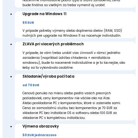
Naceníme individuálne podľa typu a stavu zariadenia, cena
bude finálna so všetkým čo treba vymeniť aj urobiť.
Upgrade na Windows 11
60 EUR
V prípade potreby výmeny alebo doplnenia dielov (RAM, SSD)
nutných pre upgrade na Windows 11 sa naceňuje individuáln.
ZĽAVA pri viacerých problémoch
V prípade, že vám treba urobiť viac činností v rámci jedného
zariadenia (napríklad údržba chladenia + reinštalácia
windowsu), bude to nacenené individuálne a je to lacnejšie, ako
keby sa to vykonávalo osobitne.
Skladanie/výroba počítača
od 70 EUR
Cenová ponuka na mieru alebo podľa vašich presných
požiadaviek, ceny komponentov nie väčšie ako na Alze.
Alebo poskladanie PC z komponentov, ktoré si zoženiete sami.
Cena za samostatnú službu bez komponentov je 70 EUR za
skladanie PC bez inštalácie OS a softwaru alebo 100 EUR za
skladanie PC s kompletnou inštaláciou.
Výmena obrazovky
50 EUR jednorazovo