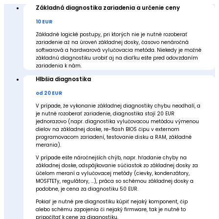
Základná diagnostika zariadenia a určenie ceny
10 EUR
Základné logické postupy, pri ktorých nie je nutné rozoberať
zariadenie až na úroveň základnej dosky, časovo nenáročná
softwarová a hardwarová vylučovacia metóda. Niekedy je možné
základnú diagnostiku urobiť aj na diaľku ešte pred odovzdaním
zariadenia k nám.
Hlbšia diagnostika
od 20 EUR
V prípade, že vykonanie základnej diagnostiky chybu neodhalí, a
je nutné rozoberať zariadenie, diagnostika stojí 20 EUR
jednorazovo (napr. diagnostika vylučovacou metódou výmenou
dielov na základnej doske, re-flash BIOS čipu v externom
programovacom zariadení, testovanie disku a RAM, základné
merania).
V prípade ešte náročnejších chýb, napr. hľadanie chyby na
základnej doske, odspájkovanie súčiastok zo základnej dosky za
účelom meraní a vylučovacej metódy (cievky, kondenzátory,
MOSFTETy, regulátory, …), práca so schémou základnej dosky a
podobne, je cena za diagnostiku 50 EUR.
Pokiaľ je nutné pre diagnostiku kúpiť nejaký komponent, čip
alebo schému zapojenia či nejaký firmware, tak je nutné to
pripočítať k cene za diagnostiku.