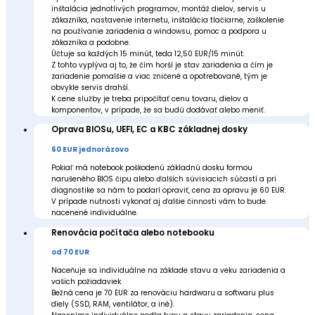
inštalácia jednotlivých programov, montáž dielov, servis u
zákazníka, nastavenie internetu, inštalácia tlačiarne, zaškolenie
na používanie zariadenia a windowsu, pomoc a podpora u
zákazníka a podobne.
Účtuje sa každých 15 minút, teda 12,50 EUR/15 minút.
Z tohto vyplýva aj to, že čím horší je stav zariadenia a čím je
zariadenie pomalšie a viac zničené a opotrebované, tým je
obvykle servis drahší.
K cene služby je treba pripočítať cenu tovaru, dielov a
komponentov, v prípade, že sa budú dodávať alebo meniť.
Oprava BIOSu, UEFI, EC a KBC základnej dosky
60 EUR jednorázovo
Pokiaľ má notebook poškodenú základnú dosku formou
narušeného BIOS čipu alebo ďalších súvisiacich súčastí a pri
diagnostike sa nám to podarí opraviť, cena za opravu je 60 EUR.
V prípade nutnosti vykonať aj ďalšie činnosti vám to bude
nacenené individuálne.
Renovácia počítača alebo notebooku
od 70 EUR
Naceňuje sa individuálne na základe stavu a veku zariadenia a
vašich požiadaviek.
Bežná cena je 70 EUR za renováciu hardwaru a softwaru plus
diely (SSD, RAM, ventilátor, a iné).