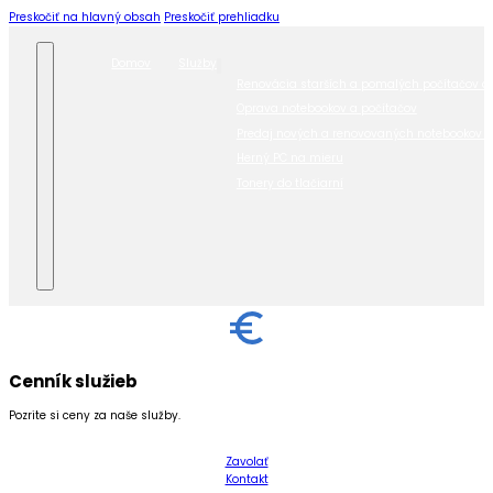
Preskočiť na hlavný obsah
Preskočiť prehliadku
Domov
Služby
Renovácia starších a pomalých počítačov a
Oprava notebookov a počítačov
Predaj nových a renovovaných notebookov a
Herný PC na mieru
Tonery do tlačiarní
Cenník služieb
Pozrite si ceny za naše služby.
Zavolať
Kontakt