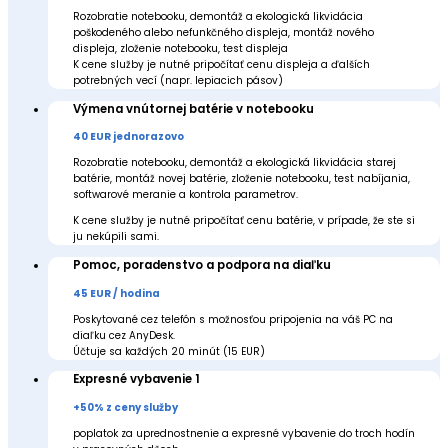
Rozobratie notebooku, demontáž a ekologická likvidácia
poškodeného alebo nefunkčného displeja, montáž nového
displeja, zloženie notebooku, test displeja
K cene služby je nutné pripočítať cenu displeja a ďalších
potrebných vecí (napr. lepiacich pásov)
Výmena vnútornej batérie v notebooku
40 EUR jednorazovo
Rozobratie notebooku, demontáž a ekologická likvidácia starej
batérie, montáž novej batérie, zloženie notebooku, test nabíjania,
softwarové meranie a kontrola parametrov.
K cene služby je nutné pripočítať cenu batérie, v prípade, že ste si
ju nekúpili sami.
Pomoc, poradenstvo a podpora na diaľku
45 EUR / hodina
Poskytované cez telefón s možnosťou pripojenia na váš PC na
diaľku cez AnyDesk.
Účtuje sa každých 20 minút (15 EUR)
Expresné vybavenie 1
+50% z ceny služby
poplatok za uprednostnenie a expresné vybavenie do troch hodín