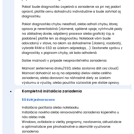
Pokiaľ bude diagnostika úspešná a zariadenie sa pri nej podarí
opraviť, platíte cenu dohodnutú individuálne a bude zahŕňať aj
diagnostiku.
Pokiaľ diagnostika chybu neodhalí, alebo odhalí chybu, ktorej
oprava je nerentabilná (zlomené, spálené spoje, vytrhnuté pady
na základnej doske, odpálený procesor alebo grafický čip, a
podobne) platíte len za diagnostiku. Notebook vám bude
odovzdaný v stave, na akom sa dohodneme (zložený, rozobratý,
vybraté RAM a SSD za účelom odpredaja, …). Dostanete správu z
diagnostiky s popisom chyby, ak bola odhalená.
Ďalšie možnosti v prípade neopraviteľného zariadenia:
Možnosť zexternenia disku/SSD, alebo zaslania dát cez cloud).
Možnosť dohodnúť sa aj na odpredaji dielov alebo celého
zariadenia, alebo darovaní na náhradné diely za účelom
výskumu a výučby, alebo použitia súčiastok pre ďalšie opravy.
Kompletná inštalácia zariadenia
50 EUR jednorazovo
Inštalácia počítača alebo notebooku.
Inštalácia nového alebo renovovaného zariadenia kúpeného u
nás alebo inde.
Windows, ovládače a všetky programy, nastavenia, aktualizácie
a optimalizácie pre plnohodnotné a okamžité využívanie
zariadenia.